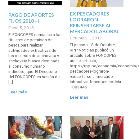
EX PESCADORES
PAGO DE APORTES
LOGRARON
FIJOS 2018 – I
REINSERTARSE AL
Enero 5, 2018
MERCADO LABORAL
El FONCOPES comunica a los
Octubre 21, 2017
titulares de permisos de
El pasado 18 de Octubre,
pesca para realizar
RPP Noticias publicó un
actividades extractivas de
artículo sobre FONCOPES,
los recursos de anchoveta y
aquí el artículo,
anchoveta blanca destinada
https://rpp.pe/economia/economia/
al consumo humano
pescadores-lograron-
indirecto, que: El Directorio
reinsertarse-al-mercado-
del FONCOPES en sesión de
laboral-via-foncopes-noticia-
[…]
1083446
Leer más
Leer más