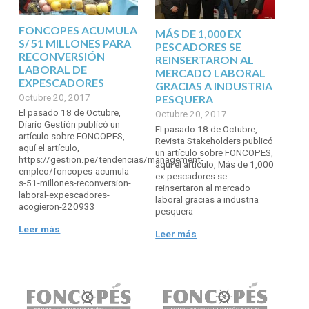
FONCOPES ACUMULA
MÁS DE 1,000 EX
S/ 51 MILLONES PARA
PESCADORES SE
RECONVERSIÓN
REINSERTARON AL
LABORAL DE
MERCADO LABORAL
EXPESCADORES
GRACIAS A INDUSTRIA
PESQUERA
Octubre 20, 2017
El pasado 18 de Octubre,
Octubre 20, 2017
Diario Gestión publicó un
El pasado 18 de Octubre,
artículo sobre FONCOPES,
Revista Stakeholders publicó
aquí el artículo,
un artículo sobre FONCOPES,
https://gestion.pe/tendencias/management-
aquí el artículo, Más de 1,000
empleo/foncopes-acumula-
ex pescadores se
s-51-millones-reconversion-
reinsertaron al mercado
laboral-expescadores-
laboral gracias a industria
acogieron-220933
pesquera
Leer más
Leer más