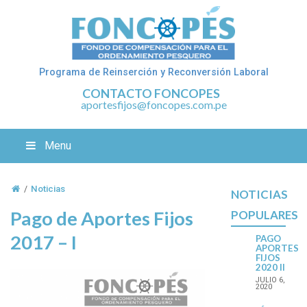
Programa de Reinserción y Reconversión Laboral
CONTACTO FONCOPES
aportesfijos@foncopes.com.pe
Menu
/
Noticias
NOTICIAS
Pago de Aportes Fijos
POPULARES
2017 – I
PAGO
APORTES
FIJOS
2020 II
JULIO 6,
2020