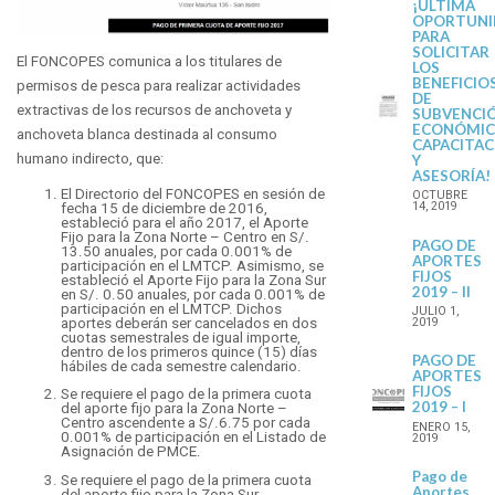
¡ÚLTIMA
OPORTUNI
PARA
SOLICITAR
El FONCOPES comunica a los titulares de
LOS
BENEFICIO
permisos de pesca para realizar actividades
DE
extractivas de los recursos de anchoveta y
SUBVENCI
ECONÓMIC
anchoveta blanca destinada al consumo
CAPACITAC
humano indirecto, que:
Y
ASESORÍA!
El Directorio del FONCOPES en sesión de
OCTUBRE
14, 2019
fecha 15 de diciembre de 2016,
estableció para el año 2017, el Aporte
Fijo para la Zona Norte – Centro en S/.
PAGO DE
13.50 anuales, por cada 0.001% de
APORTES
participación en el LMTCP. Asimismo, se
FIJOS
estableció el Aporte Fijo para la Zona Sur
2019 – II
en S/. 0.50 anuales, por cada 0.001% de
participación en el LMTCP. Dichos
JULIO 1,
aportes deberán ser cancelados en dos
2019
cuotas semestrales de igual importe,
dentro de los primeros quince (15) días
PAGO DE
hábiles de cada semestre calendario.
APORTES
FIJOS
Se requiere el pago de la primera cuota
2019 – I
del aporte fijo para la Zona Norte –
Centro ascendente a S/.6.75 por cada
ENERO 15,
0.001% de participación en el Listado de
2019
Asignación de PMCE.
Pago de
Se requiere el pago de la primera cuota
Aportes
del aporte fijo para la Zona Sur