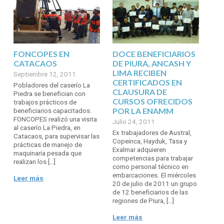
FONCOPES EN
DOCE BENEFICIARIOS
CATACAOS
DE PIURA, ANCASH Y
LIMA RECIBEN
Septiembre 12, 2011
CERTIFICADOS EN
Pobladores del caserío La
CLAUSURA DE
Piedra se benefician con
CURSOS OFRECIDOS
trabajos prácticos de
POR LA ENAMM
beneficiarios capacitados.
FONCOPES realizó una visita
Julio 24, 2011
al caserío La Piedra, en
Ex trabajadores de Austral,
Catacaos, para supervisar las
Copeinca, Hayduk, Tasa y
prácticas de manejo de
Exalmar adquieren
maquinaria pesada que
competencias para trabajar
realizan los […]
como personal técnico en
embarcaciones. El miércoles
Leer más
20 de julio de 2011 un grupo
de 12 beneficiarios de las
regiones de Piura, […]
Leer más