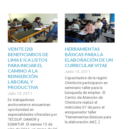
VEINTE (20)
HERRAMIENTAS
BENEFICIARIOS DE
BÁSICAS PARA LA
LIMA E ICA LISTOS
ELABORACIÓN DE UN
PARA INICIAR EL
CURRICULAR VITAE
CAMINO A LA
Junio 13, 2011
REINSERCIÓN
Capacitados de la región
LABORAL Y
Chimbote participaron en
PRODUCTIVA
seminario taller para la
búsqueda de empleo. El
Julio 19, 2011
Centro de Atención de
Ex trabajadores
Chimbote realizó el
anchoveteros encuentran
miércoles 07 de junio el
oportunidad en
enriquecedor taller
especialidades ofrecidas por
“Herramientas Básicas para
TECSUP, GAMOR y
la elaboración del […]
EGBATUR. El viernes 15 de