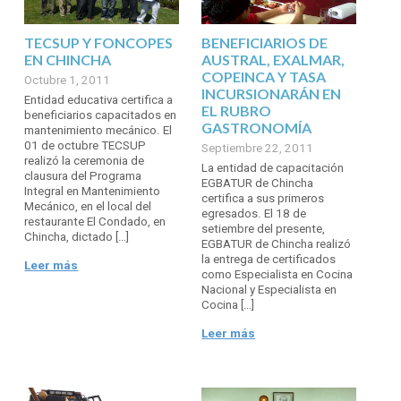
TECSUP Y FONCOPES
BENEFICIARIOS DE
EN CHINCHA
AUSTRAL, EXALMAR,
COPEINCA Y TASA
Octubre 1, 2011
INCURSIONARÁN EN
Entidad educativa certifica a
EL RUBRO
beneficiarios capacitados en
GASTRONOMÍA
mantenimiento mecánico. El
01 de octubre TECSUP
Septiembre 22, 2011
realizó la ceremonia de
La entidad de capacitación
clausura del Programa
EGBATUR de Chincha
Integral en Mantenimiento
certifica a sus primeros
Mecánico, en el local del
egresados. El 18 de
restaurante El Condado, en
setiembre del presente,
Chincha, dictado […]
EGBATUR de Chincha realizó
la entrega de certificados
Leer más
como Especialista en Cocina
Nacional y Especialista en
Cocina […]
Leer más