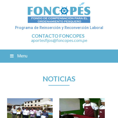
Programa de Reinserción y Reconversión Laboral
CONTACTO FONCOPES
aportesfijos@foncopes.com.pe
Menu
NOTICIAS