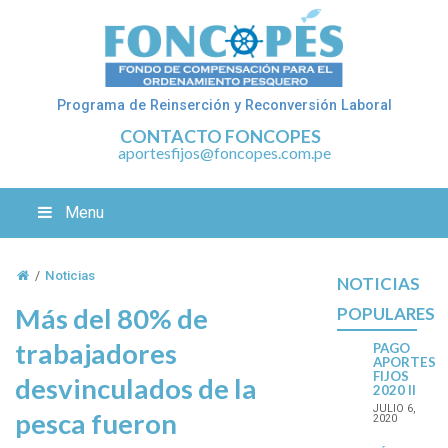
Programa de Reinserción y Reconversión Laboral
CONTACTO FONCOPES
aportesfijos@foncopes.com.pe
Menu
/
Noticias
NOTICIAS
Más del 80% de
POPULARES
trabajadores
PAGO
APORTES
FIJOS
desvinculados de la
2020 II
JULIO 6,
pesca fueron
2020