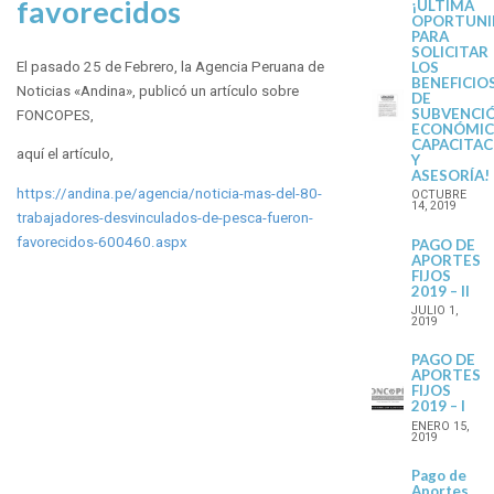
favorecidos
¡ÚLTIMA
OPORTUNI
PARA
SOLICITAR
LOS
El pasado 25 de Febrero, la Agencia Peruana de
BENEFICIO
Noticias «Andina», publicó un artículo sobre
DE
SUBVENCI
FONCOPES,
ECONÓMIC
CAPACITAC
aquí el artículo,
Y
ASESORÍA!
https://andina.pe/agencia/noticia-mas-del-80-
OCTUBRE
14, 2019
trabajadores-desvinculados-de-pesca-fueron-
favorecidos-600460.aspx
PAGO DE
APORTES
FIJOS
2019 – II
JULIO 1,
2019
PAGO DE
APORTES
FIJOS
2019 – I
ENERO 15,
2019
Pago de
Aportes